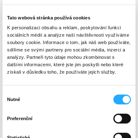
Mohu používat pro podpis
vlastní iPady / tablet?
Tato webová stránka používá cookies
K personalizaci obsahu a reklam, poskytování funkcí
sociálních médií a analýze naší návštěvnosti využíváme
soubory cookie. Informace o tom, jak náš web používáte,
Mohu si formuláře upravit a
sdílíme se svými partnery pro sociální média, inzerci a
přizpůsobit?
analýzy. Partneři tyto údaje mohou zkombinovat s
dalšími informacemi, které jste jim poskytli nebo které
získali v důsledku toho, že používáte jejich služby.
Co potřebuji pro spuštění
služby?
Výběr
Nutné
souhlasu
Problémy s doručením SMS
Preferenční
pozvánky?
Statistické