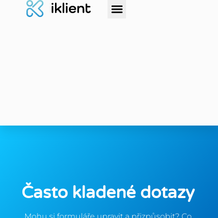
Často kladené dotazy
Mohu si formuláře upravit a přizpůsobit? Co