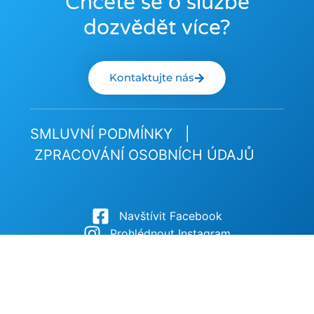
Chcete se o službě
dozvědět více?
Kontaktujte nás
SMLUVNÍ PODMÍNKY
|
ZPRACOVÁNÍ OSOBNÍCH ÚDAJŮ
Navštívit Facebook
Prohlédnout Instagram
Stáhnout na Google Play
Stáhnout na App Store
Infinity Energy s.r.o. © 2025 Všechna práva
vyhrazena.