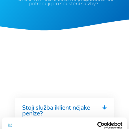
potřebuji pro spuštění služby?
Stojí služba iklient nějaké
peníze?