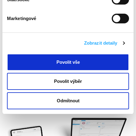
Spárování účtu při
Marketingové
registraci?
Zobrazit detaily
Špatně zadané údaje?
Registrace a přihlášení
Povolit vše
Povolit výběr
Odmítnout